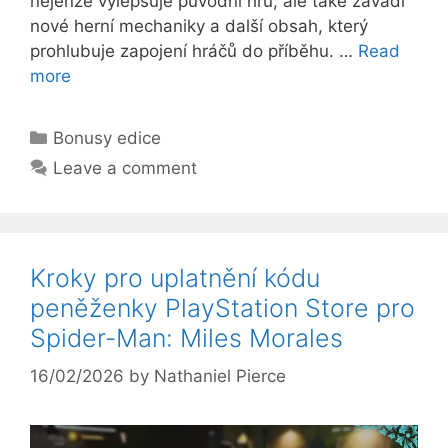
nejenže vylepšuje původní hru, ale také zavádí
nové herní mechaniky a další obsah, který
prohlubuje zapojení hráčů do příběhu. …
Read
more
Categories
Bonusy edice
Leave a comment
Kroky pro uplatnění kódu
peněženky PlayStation Store pro
Spider-Man: Miles Morales
16/02/2026
by
Nathaniel Pierce