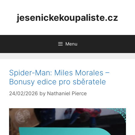
Skip
to
jesenickekoupaliste.cz
content
Menu
Spider-Man: Miles Morales –
Bonusy edice pro sběratele
24/02/2026
by
Nathaniel Pierce