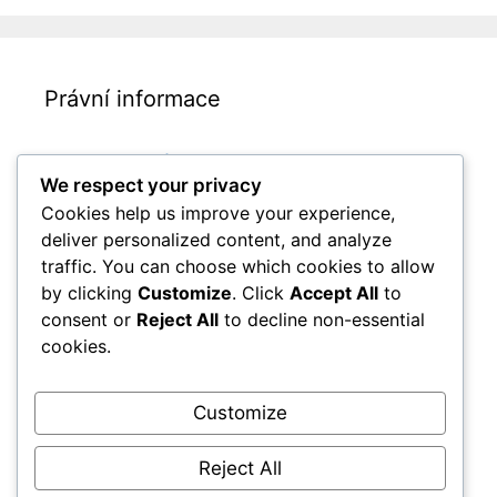
Právní informace
Spojte se s námi
We respect your privacy
Cookies a sledování
Cookies help us improve your experience,
Zásady ochrany dat
deliver personalized content, and analyze
Podmínky služby
traffic. You can choose which cookies to allow
by clicking
Customize
. Click
Accept All
to
Kdo jsme
consent or
Reject All
to decline non-essential
cookies.
Hledat
Customize
Search
for:
Reject All