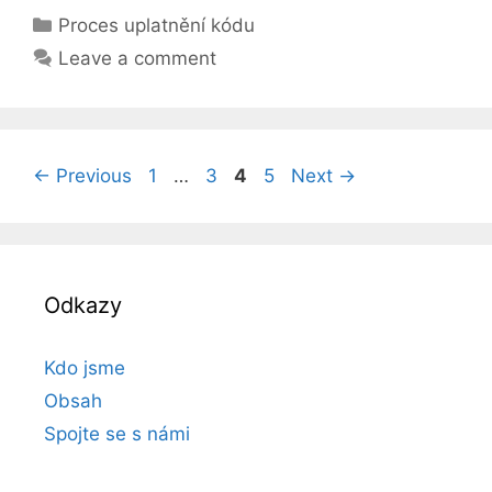
Categories
Proces uplatnění kódu
Leave a comment
Page
Page
Page
Page
←
Previous
1
…
3
4
5
Next
→
Odkazy
Kdo jsme
Obsah
Spojte se s námi