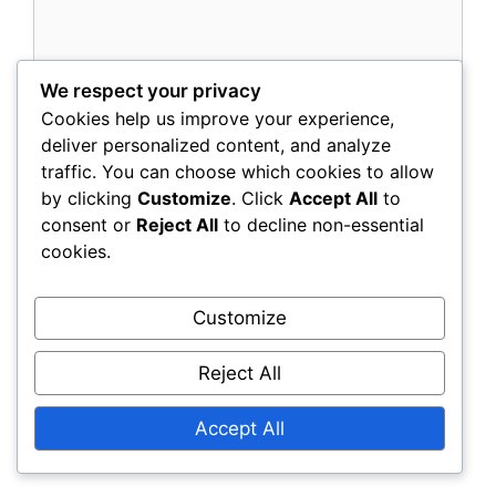
We respect your privacy
Cookies help us improve your experience,
Name
deliver personalized content, and analyze
traffic. You can choose which cookies to allow
by clicking
Customize
. Click
Accept All
to
Email
consent or
Reject All
to decline non-essential
cookies.
Website
Customize
Save my name, email, and website in this
browser for the next time I comment.
Reject All
Accept All