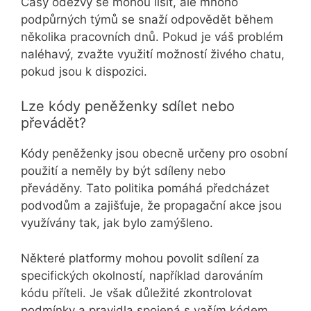
Časy odezvy se mohou lišit, ale mnoho
podpůrných týmů se snaží odpovědět během
několika pracovních dnů. Pokud je váš problém
naléhavý, zvažte využití možností živého chatu,
pokud jsou k dispozici.
Lze kódy peněženky sdílet nebo
převádět?
Kódy peněženky jsou obecně určeny pro osobní
použití a neměly by být sdíleny nebo
převáděny. Tato politika pomáhá předcházet
podvodům a zajišťuje, že propagační akce jsou
využívány tak, jak bylo zamýšleno.
Některé platformy mohou povolit sdílení za
specifických okolností, například darováním
kódu příteli. Je však důležité zkontrolovat
podmínky a pravidla spojená s vaším kódem