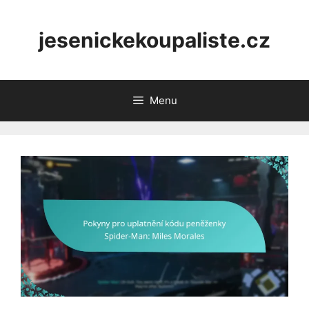
Skip
to
jesenickekoupaliste.cz
content
Menu