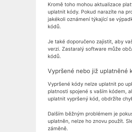
Kromě toho mohou aktualizace plat
uplatnit kódy. Pokud narazíte na pr
jakékoli oznámení týkající se výpad
kódů.
Je také doporučeno zajistit, aby va
verzi. Zastaralý software může obč
kódů.
Vypršené nebo již uplatněné 
Vypršené kódy nelze uplatnit po upl
platnosti spojené s vaším kódem, aby
uplatnit vypršený kód, obdržíte chy
Dalším běžným problémem je pokus o 
uplatněn, nelze ho znovu použít. Sled
záměně.