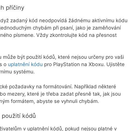
h příčiny
 když zadaný kód neodpovídá žádnému aktivnímu kódu
i jednoduchým chybám při psaní, jako je zaměňování
vného písmene. Vždy zkontrolujte kód na přesnost
 může být použití kódů, které nejsou určeny pro vaši
us o
uplatnění kódu
pro PlayStation na Xboxu. Ujistěte
rnímu systému.
cké požadavky na formátování. Například některé
 mezery, které je třeba zadat přesně tak, jak jsou
ným formátem, abyste se vyhnuli chybám.
 použití kódů
ivatelům v uplatnění kódů, pokud nejsou platné v