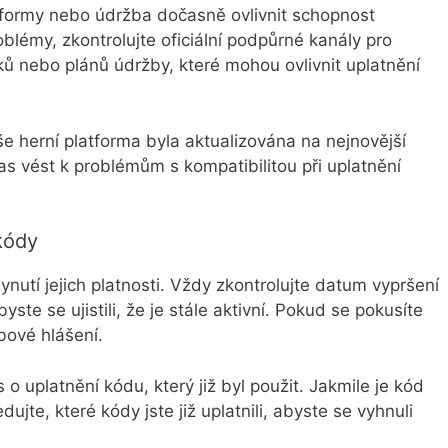
formy nebo údržba dočasně ovlivnit schopnost
oblémy, zkontrolujte oficiální podpůrné kanály pro
ků nebo plánů údržby, které mohou ovlivnit uplatnění
še herní platforma byla aktualizována na nejnovější
as vést k problémům s kompatibilitou při uplatnění
kódy
ynutí jejich platnosti. Vždy zkontrolujte datum vypršení
ste se ujistili, že je stále aktivní. Pokud se pokusíte
bové hlášení.
uplatnění kódu, který již byl použit. Jakmile je kód
ujte, které kódy jste již uplatnili, abyste se vyhnuli