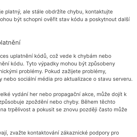
 platný, ale stále obdržíte chybu, kontaktujte
hou být schopni ověřit stav kódu a poskytnout další
platnění
ces uplatnění kódů, což vede k chybám nebo
tnění kódu. Tyto výpadky mohou být způsobeny
ickými problémy. Pokud zažijete problémy,
ky nebo sociální média pro aktualizace o stavu serveru.
elké vydání her nebo propagační akce, může dojít k
 způsobuje zpoždění nebo chyby. Během těchto
a trpělivost a pokusit se znovu později často může
ají, zvažte kontaktování zákaznické podpory pro