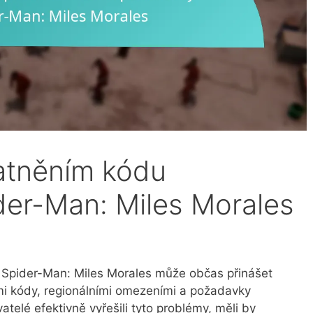
atněním kódu
er-Man: Miles Morales
Spider-Man: Miles Morales může občas přinášet
mi kódy, regionálními omezeními a požadavky
atelé efektivně vyřešili tyto problémy, měli by