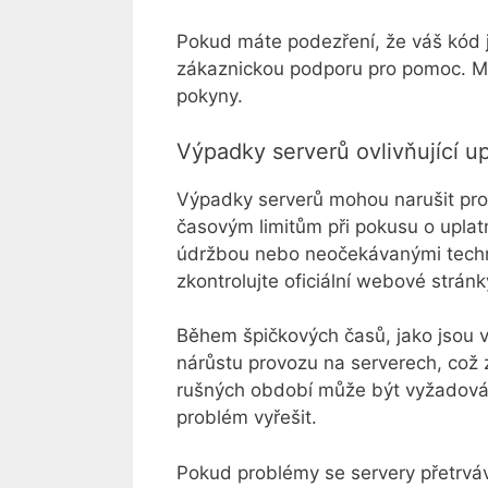
Pokud máte podezření, že váš kód je
zákaznickou podporu pro pomoc. Mo
pokyny.
Výpadky serverů ovlivňující u
Výpadky serverů mohou narušit pro
časovým limitům při pokusu o upla
údržbou nebo neočekávanými techn
zkontrolujte oficiální webové strán
Během špičkových časů, jako jsou v
nárůstu provozu na serverech, což
rušných období může být vyžadován
problém vyřešit.
Pokud problémy se servery přetrváv