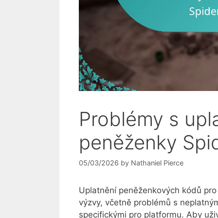
Problémy s upl
peněženky Spid
05/03/2026
by
Nathaniel Pierce
Uplatnění peněženkových kódů pro 
výzvy, včetně problémů s neplatný
specifickými pro platformu. Aby uživ