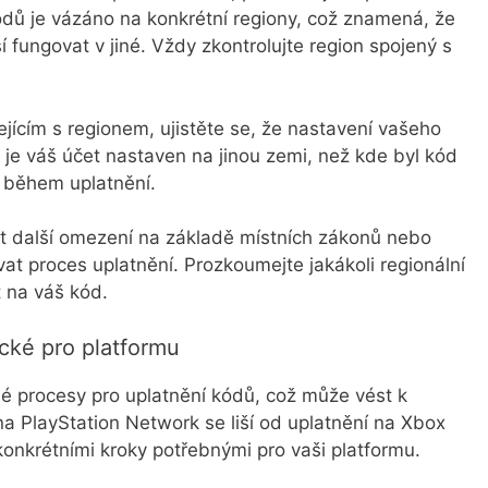
kódů je vázáno na konkrétní regiony, což znamená, že
fungovat v jiné. Vždy zkontrolujte region spojený s
ícím s regionem, ujistěte se, že nastavení vašeho
je váš účet nastaven na jinou zemi, než kde byl kód
 během uplatnění.
it další omezení na základě místních zákonů nebo
at proces uplatnění. Prozkoumejte jakákoli regionální
 na váš kód.
cké pro platformu
né procesy pro uplatnění kódů, což může vést k
a PlayStation Network se liší od uplatnění na Xbox
nkrétními kroky potřebnými pro vaši platformu.