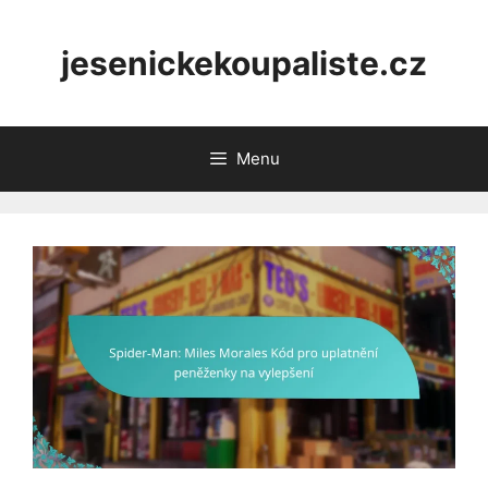
Skip
to
jesenickekoupaliste.cz
content
Menu