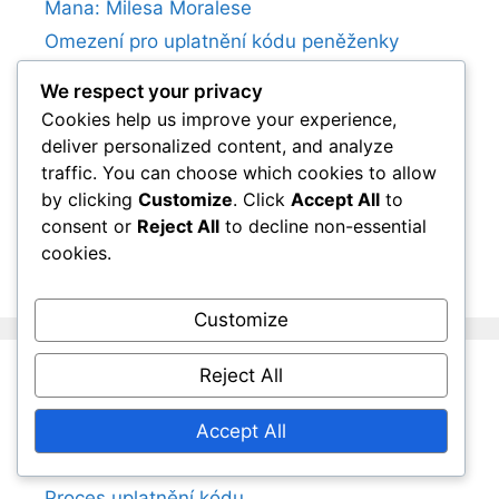
Mana: Milesa Moralese
Omezení pro uplatnění kódu peněženky
Spider-Man: Miles Morales
We respect your privacy
Spider-Man: Miles Morales Speciální edice –
Cookies help us improve your experience,
Bonusy
deliver personalized content, and analyze
Spider-Man: Miles Morales Propagační
traffic. You can choose which cookies to allow
bonusy
by clicking
Customize
. Click
Accept All
to
Spider-Man: Miles Morales Bonusy za
consent or
Reject All
to decline non-essential
cookies.
předobjednávku
Customize
Reject All
Kategorie
Accept All
Bonusy edice
Proces uplatnění kódu